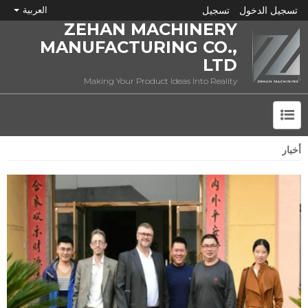
تسجيل الدخول
تسجيل
العربية
ZEHAN MACHINERY
MANUFACTURING CO.,
LTD
Making Your Product Ideas Into Reality
أخبار
ما هي CNC؟