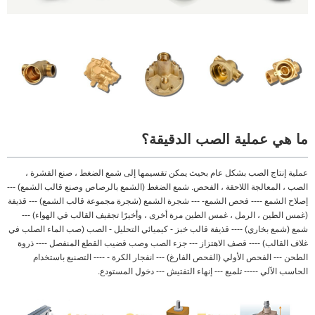
ما هي عملية الصب الدقيقة؟
عملية إنتاج الصب بشكل عام بحيث يمكن تقسيمها إلى شمع الضغط ، صنع القشرة ،
الصب ، المعالجة اللاحقة ، الفحص. شمع الضغط (الشمع بالرصاص وصنع قالب الشمع) ---
إصلاح الشمع ---- فحص الشمع- --- شجرة الشمع (شجرة مجموعة قالب الشمع) --- قذيفة
(غمس الطين ، الرمل ، غمس الطين مرة أخرى ، وأخيرًا تجفيف القالب في الهواء) ---
شمع (شمع بخاري) ---- قذيفة قالب خبز - كيميائي التحليل - الصب (صب الماء الصلب في
غلاف القالب) ---- قصف الاهتزاز --- جزء الصب وصب قضيب القطع المنفصل ---- ذروة
الطحن --- الفحص الأولي (الفحص الفارغ) --- انفجار الكرة - ---- التصنيع باستخدام
الحاسب الآلي ----- تلميع --- إنهاء التفتيش --- دخول المستودع.