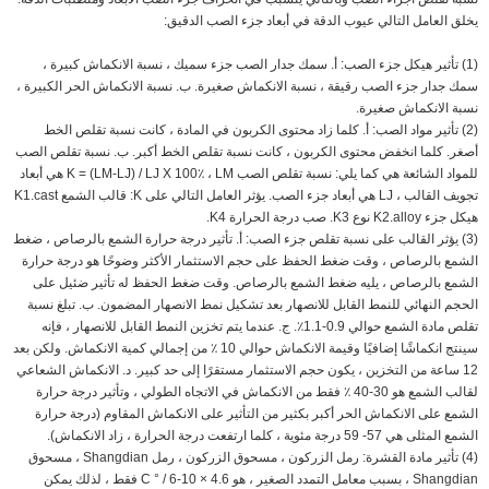
يخلق العامل التالي عيوب الدقة في أبعاد جزء الصب الدقيق:
(1) تأثير هيكل جزء الصب: أ. سمك جدار الصب جزء سميك ، نسبة الانكماش كبيرة ،
سمك جدار جزء الصب رقيقة ، نسبة الانكماش صغيرة. ب. نسبة الانكماش الحر الكبيرة ،
نسبة الانكماش صغيرة.
(2) تأثير مواد الصب: أ. كلما زاد محتوى الكربون في المادة ، كانت نسبة تقلص الخط
أصغر. كلما انخفض محتوى الكربون ، كانت نسبة تقلص الخط أكبر. ب. نسبة تقلص الصب
للمواد الشائعة هي كما يلي: نسبة تقلص الصب K = (LM-LJ) / LJ X 100٪ ، LM هي أبعاد
تجويف القالب ، LJ هي أبعاد جزء الصب. يؤثر العامل التالي على K: قالب الشمع K1.cast
هيكل جزء K2.alloy نوع K3. صب درجة الحرارة K4.
(3) يؤثر القالب على نسبة تقلص جزء الصب: أ. تأثير درجة حرارة الشمع بالرصاص ، ضغط
الشمع بالرصاص ، وقت ضغط الحفظ على حجم الاستثمار الأكثر وضوحًا هو درجة حرارة
الشمع بالرصاص ، يليه ضغط الشمع بالرصاص. وقت ضغط الحفظ له تأثير ضئيل على
الحجم النهائي للنمط القابل للانصهار بعد تشكيل نمط الانصهار المضمون. ب. تبلغ نسبة
تقلص مادة الشمع حوالي 0.9-1.1٪. ج. عندما يتم تخزين النمط القابل للانصهار ، فإنه
سينتج انكماشًا إضافيًا وقيمة الانكماش حوالي 10 ٪ من إجمالي كمية الانكماش. ولكن بعد
12 ساعة من التخزين ، يكون حجم الاستثمار مستقرًا إلى حد كبير. د. الانكماش الشعاعي
لقالب الشمع هو 30-40 ٪ فقط من الانكماش في الاتجاه الطولي ، وتأثير درجة حرارة
الشمع على الانكماش الحر أكبر بكثير من التأثير على الانكماش المقاوم (درجة حرارة
الشمع المثلى هي 57- 59 درجة مئوية ، كلما ارتفعت درجة الحرارة ، زاد الانكماش).
(4) تأثير مادة القشرة: رمل الزركون ، مسحوق الزركون ، رمل Shangdian ، مسحوق
Shangdian ، بسبب معامل التمدد الصغير ، هو 4.6 × 10-6 / ° C فقط ، لذلك يمكن