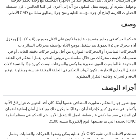
في التركيبات الأخرى ، يتم استخدام عدد من الأجهزة المختلفة مع وحدة تحكم خارجية
وعوامل بشرية أو روبوتية تنقل المكون من آلة إلى أخرى. في كلتا الحالتين ، فإن سلسلة
الخطوات اللازمة لإنتاج أي جزء مؤتمتة للغاية وتنتج جزءًا يتطابق تمامًا مع CAD الأصلي.
وصف
تتحكم الحركة في محاور متعددة ، عادة ما تكون على الأقل محورين (X و Y) ، [1] ومغزل
أداة يتحرك في Z (العمق). يتم تشغيل موضع الأداة بواسطة محركات السائر ذات
المحركات المباشرة أو المحركات المؤازرة من أجل توفير حركات دقيقة للغاية ، أو في
تصميمات قديمة ، محركات من خلال سلسلة من تروس التنحي. يعمل التحكم في الحلقة
المفتوحة طالما بقيت القوى صغيرة بما يكفي والسرعات ليست كبيرة جدًا. بالنسبة لآلات
تشغيل المعادن التجارية ، تكون أدوات التحكم في الحلقة المغلقة قياسية ومطلوبة لتوفير
الدقة والسرعة وقابلية التكرار المطلوبة.
أجزاء الوصف
ومع تطور جهاز التحكم ، تطورت المطاحن نفسها أيضًا. كان أحد التغييرات هو إرفاق الآلية
بأكملها في صندوق كبير كإجراء أمان ، وغالبًا ما يكون ذلك مع أقفال أمان إضافية لضمان
أن المشغل بعيد بما يكفي عن قطعة العمل للتشغيل الآمن. يتم التحكم في معظم أنظمة
CNC الجديدة التي تم تصنيعها اليوم إلكترونيًا بنسبة 100٪.
تستخدم الأنظمة التي تشبه CNC لأي عملية يمكن وصفها بالحركات والعمليات. يشمل