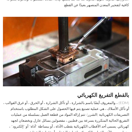
كافية لتفجير المعدن المنصهر بعيدًا عن القطع.
بالقطع التفريغ الكهربائي
(EDM) ، والمعروف أيضًا باسم بالشرارة ، أو تآكل الشرارة ، أو الحرق ، أو غرق القوالب ،
أو تآكل الأسلاك ، هي عملية تصنيع يتم فيها الحصول على الشكل المطلوب باستخدام
التصريفات الكهربائية (الشرر). تتم إزالة المواد من قطعة العمل بسلسلة من عمليات
التفريغ الحالية المتكررة بسرعة بين قطبين ، مفصولين بسائل عازل ويخضعان لجهد
كهربائي. يسمى أحد الأقطاب الكهربائية بقطب الأداة ، أو ببساطة "أداة" أو "إلكترود" ،