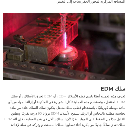
المسافة المركزية لمحور الحفر بحاجة إلى التغيير.
سلك EDM
تُعرف هذه العملية أيضًا باسم قطع الأسلاك EDM ، أو EDM لحرق الأسلاك ، أو سلك
EDM المتنقل ، وتستخدم هذه العملية تآكل الشرارة في الماكينة أو إزالة المواد من أي
مادة موصلة كهربائيًا ، باستخدام قطب سلك متنقل. يتكون سلك السلك عادة من مادة
نحاسية مطلية بالنحاس أو الزنك. تسمح الأسلاك EDM بزوايا 90 درجة تقريبًا وتطبق
القليل جدًا من الضغط على المواد. نظرًا لأن السلك يتآكل في هذه العملية ، فإن آلة EDM
سلك تغذي سلكًا جديدًا من بكرة أثناء تقطيع السلك المستخدم وتركه في سلة لإعادة