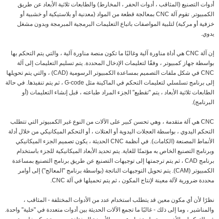
أدوات التصنيع (المثاقب ، أدوات الحفر ، المخارط) والطابعات ثلاثية الأبعاد عن طريق
الكمبيوتر. تقوم آلة CNC بمعالجة قطعة من المواد (معدنية أو بلاستيكية أو خشبية أو
خزفية أو مركبة) لتلبية المواصفات باتباع التعليمات البرمجية المبرمجة وبدون مشغل
يدوي.
إن آلة CNC هي أداة مناورة آلية وغالبًا ما تكون منصة مناورة آلية ، والتي يتم التحكم بها
بواسطة جهاز كمبيوتر ، وفقًا لتعليمات الإدخال المحددة. يتم تسليم التعليمات إلى آلة
CNC في شكل ملفات التصميم بمساعدة الكمبيوتر الرسومية (CAD) ، والتي يتم تحويلها
إلى برنامج تسلسلي لتعليمات التحكم في الماكينة مثل G-code ، ثم يتم تنفيذها. في حالة
الطابعات ثلاثية الأبعاد ، يتم "تقطيع" الجزء المراد طباعته ، قبل إنشاء التعليمات (أو
البرنامج).
CNC هي آلة متقدمة ، وهي تحسن كبير على الآلات من النوع غير الكمبيوتر التي تتطلب
التحكم اليدوي ، بواسطة العجلات اليدوية أو العتلات ، أو التحكم الميكانيكي من خلال أدلة
الأنماط المصنعة (الكامات). في أنظمة CNC الحديثة ، يكون تصميم الجزء الميكانيكي
وبرنامج التصنيع الخاص به مؤتمتًا للغاية. يتم تحديد الأبعاد الميكانيكية للجزء باستخدام
برنامج CAD ، ثم يتم ترجمتها إلى توجيهات التصنيع عن طريق برنامج التصنيع بمساعدة
الكمبيوتر (CAM). يتم تحويل التوجيهات الناتجة (بواسطة برنامج "المعالج") إلى أوامر
محددة ضرورية لآلة معينة لإنتاج المكون ، ثم يتم تحميلها في آلة CNC.
نظرًا لأن أي مكون معين قد يتطلب استخدام عدد من الأدوات المختلفة - المثاقب ،
والمناشير ، وما إلى ذلك - غالبًا ما تجمع الآلات الحديثة بين أدوات متعددة في "خلية" واحدة.