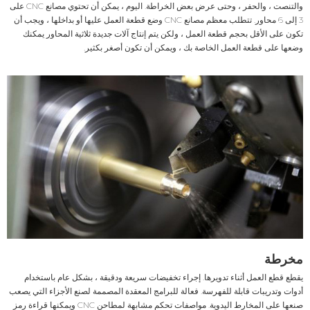
والتنصت ، والحفر ، وحتى عرض بعض الخراطة. اليوم ، يمكن أن تحتوي مصانع CNC على
3 إلى 6 محاور. تتطلب معظم مصانع CNC وضع قطعة العمل عليها أو بداخلها ، ويجب أن
تكون على الأقل بحجم قطعة العمل ، ولكن يتم إنتاج آلات جديدة ثلاثية المحاور يمكنك
وضعها على قطعة العمل الخاصة بك ، ويمكن أن تكون أصغر بكثير.
مخرطة
يقطع قطع العمل أثناء تدويرها. إجراء تخفيضات سريعة ودقيقة ، بشكل عام باستخدام
أدوات وتدريبات قابلة للفهرسة. فعالة للبرامج المعقدة المصممة لصنع الأجزاء التي يصعب
صنعها على المخارط اليدوية. مواصفات تحكم مشابهة لمطاحن CNC ويمكنها قراءة رمز