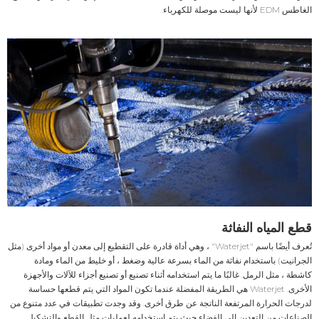
الغاطس EDM لأنها ليست موصلة للكهرباء.
قطع المياه النفاثة
تُعرف أيضًا باسم "Waterjet" ، وهي أداة قادرة على التقطيع إلى معدن أو مواد أخرى (مثل
الجرانيت) باستخدام نفاثة من الماء بسرعة عالية وضغط ، أو خليط من الماء ومادة
كاشطة ، مثل الرمل. غالبًا ما يتم استخدامه أثناء تصنيع أو تصنيع أجزاء للآلات والأجهزة
الأخرى. Waterjet هي الطريقة المفضلة عندما تكون المواد التي يتم قطعها حساسة
لدرجات الحرارة المرتفعة الناتجة عن طرق أخرى. وقد وجدت تطبيقات في عدد متنوع من
الصناعات من التعدين إلى الفضاء حيث يتم استخدامه لعمليات مثل القطع والتشكيل