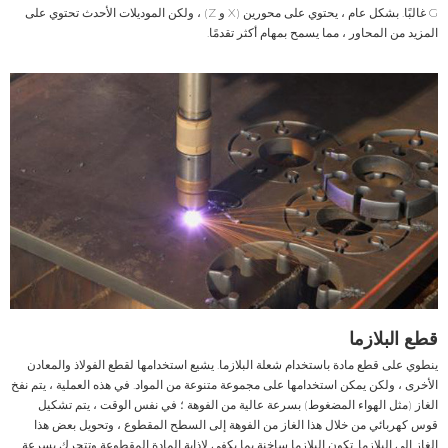
G غالبًا. بشكل عام ، يحتوي على محورين (X و Z) ، ولكن الموديلات الأحدث تحتوي على
المزيد من المحاور ، مما يسمح بمهام أكثر تقدمًا.
قطع البلازما
ينطوي على قطع مادة باستخدام شعلة البلازما. يشيع استخدامها لقطع الفولاذ والمعادن
الأخرى ، ولكن يمكن استخدامها على مجموعة متنوعة من المواد. في هذه العملية ، يتم نفخ
الغاز (مثل الهواء المضغوط) بسرعة عالية من الفوهة ؛ في نفس الوقت ، يتم تشكيل
قوس كهربائي من خلال هذا الغاز من الفوهة إلى السطح المقطوع ، وتحويل بعض هذا
الغاز إلى البلازما. تكون البلازما ساخنة بما يكفي لإذابة المادة المقطوعة وتتحرك بسرعة