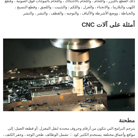
ذلك القطع بالليزر ، واللحام ، واللحام بالاحتكاك ، واللحام بالموجات فوق الصوتية ، وقطع
اللهب والبلازما ، والانحناء ، والغزل ، واللكم ، والتثبيت ، واللصق ، وقطع النسيج ،
والخياطة ، ووضع الأشرطة والألياف ، والتوجيه ، والقطف ، والنشر ، والنشر.
أمثلة على آلات CNC
مطحنة
يترجم البرامج التي تتكون من أرقام وحروف محددة لنقل المغزل (أو قطعة العمل) إلى
مواقع وأعماق مختلفة. يستخدم الكثير كود G. تشمل الوظائف: طحن الوجه ، وحفر الكتف ،