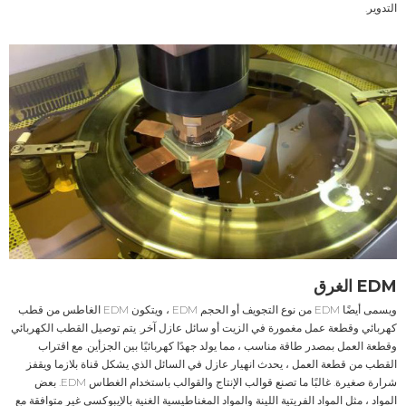
التدوير.
EDM الغرق
ويسمى أيضًا EDM من نوع التجويف أو الحجم EDM ، ويتكون EDM الغاطس من قطب
كهربائي وقطعة عمل مغمورة في الزيت أو سائل عازل آخر. يتم توصيل القطب الكهربائي
وقطعة العمل بمصدر طاقة مناسب ، مما يولد جهدًا كهربائيًا بين الجزأين. مع اقتراب
القطب من قطعة العمل ، يحدث انهيار عازل في السائل الذي يشكل قناة بلازما ويقفز
شرارة صغيرة. غالبًا ما تصنع قوالب الإنتاج والقوالب باستخدام الغطاس EDM. بعض
المواد ، مثل المواد الفريتية اللينة والمواد المغناطيسية الغنية بالإيبوكسي غير متوافقة مع