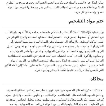
يمكن أيضًا إجراء الثقب والقطع في مكابس الختم. الختم التدريجي هو مزيج من الطرق
المذكورة أعلاه مع مجموعة من القوالب المتتالية التي يمر من خلالها شريط من المواد
خطوة واحدة في كل مرة.
ختم مواد التشحيم
تولد عملية Tribology احتكاكًا يتطلب استخدام مادة تشحيم لحماية الأداة وسطح القالب
من الخدش أو السقوط. يحمي زيت التشحيم أيضًا الصفائح المعدنية والجزء النهائي من
نفس التآكل السطحي بالإضافة إلى تسهيل تدفق المواد المرنة مما يمنع التشقق أو
التمزق أو التجاعيد. تتوفر مجموعة متنوعة من مواد التشحيم لهذه المهمة. وهي تشمل
الزيوت النباتية والزيوت المعدنية ، والدهون الحيوانية أو الدهن ، وأساس الجرافيت ،
والصابون والأكريل الجاف. أحدث التقنيات في الصناعة هي مواد التشحيم الاصطناعية
القائمة على البوليمر والمعروفة أيضًا باسم مواد التشحيم الخالية من الزيت أو مواد
التشحيم غير النفطية. يشير مصطلح زيوت التشحيم "القائمة على الماء" إلى الفئة الأكبر
التي تتضمن أيضًا مركبات تقليدية تعتمد على الزيوت والدهون.
محاكاة
- محاكاة تشكيل الصفائح المعدنية هي تقنية تقوم بحساب عملية ختم الصفائح المعدنية ،
والتنبؤ بالعيوب الشائعة مثل الانشقاقات ، والتجاعيد ، والظهور الخلفي ، وترقيق المواد.
تُعرف التقنية أيضًا باسم محاكاة التشكيل ، وهي تطبيق محدد لتحليل العناصر المحدودة
غير الخطية. تتمتع هذه التكنولوجيا بالعديد من الفوائد في الصناعة التحويلية ، وخاصة