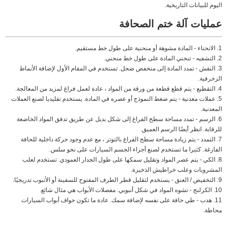
اليوم للبيانات التاريخية.
عمليات آلة ختم الصحافة
1. الانحناء - المادة مشوهة أو منحنية على طول خط مستقيم.
2. التشفيه - تنحني المادة على طول خط منحني.
3. النقش - تمدد المادة إلى منخفض ضحل. تستخدم في المقام الأول لإضافة الأنماط
الزخرفية.
4. التقطيع - يتم قطع قطعة من ورقة من المواد ، عادة لعمل فراغ لمزيد من المعالجة.
5. عملات معدنية - يتم ضغط النموذج أو عصره في المادة. يستخدم تقليديا لصنع العملات
المعدنية.
6. الرسم - تمدد مساحة سطح الفراغ إلى شكل بديل عن طريق تدفق المواد الخاضعة
للرقابة. انظر أيضًا الرسم العميق.
7. التمدد - يتم زيادة مساحة سطح الفراغ بالتوتر ، مع عدم وجود حركة داخلية للحافة
الفارغة. كثيرا ما تستخدم لصنع أجزاء الجسم السيارات على نحو سلس.
8. الكي - يتم عصر المواد وتقليل سمكها على طول الجدار العمودي. تستخدم لعلب
المشروبات وعلب خراطيش الذخيرة.
9. التخفيض / العنق - يستخدم لتقليل قطر الطرف المفتوح للسفينة أو الأنبوب تدريجيًا.
10. الكرلنج - تشوه المواد في شكل أنبوبي. مفصلات الأبواب هي مثال شائع.
11. هدب - طي حافة على نفسه لإضافة سمك. عادة ما تكون حواف أبواب السيارات
محاطة.