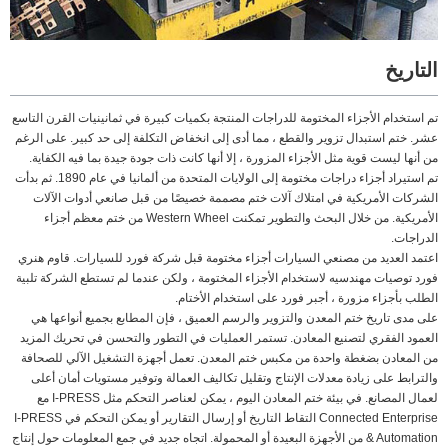
التاريخ
تم استخدام الأجزاء المختومة للدراجات المنتجة بكميات كبيرة في ثمانينيات القرن التاسع
عشر. ختم استبدال تزوير والقطع ، مما أدى إلى انخفاض التكلفة إلى حد كبير. على الرغم
من أنها ليست قوية مثل الأجزاء المزورة ، إلا أنها كانت ذات جودة جيدة بما فيه الكفاية.
تم استيراد أجزاء دراجات مختومة إلى الولايات المتحدة من ألمانيا في عام 1890. ثم بدأت
الشركات الأمريكية في امتلاك آلات ختم مصممة خصيصًا من قبل صانعي أدوات الآلات
الأمريكية. من خلال البحث والتطوير تمكنت Western Wheel من ختم معظم أجزاء
الدراجات.
اعتمد العديد من مصنعي السيارات أجزاء مختومة قبل شركة فورد للسيارات. قاوم هنري
فورد توصيات مهندسيه لاستخدام الأجزاء المختومة ، ولكن عندما لم تستطع الشركة تلبية
الطلب بأجزاء مزورة ، أجبر فورد على استخدام الأختام.
على مدى تاريخ ختم المعدن والتزوير والرسم العميق ، فإن المطابع بجميع أنواعها هي
العمود الفقري لتصنيع المعادن. تستمر العمليات في التطور والتحسن في تحريك المزيد
من المعادن بضغطة واحدة من مكبس ختم المعدن. تعمل أجهزة التشغيل الآلي للصحافة
والترابط على زيادة معدلات الإنتاج وتقليل تكاليف العمالة وتوفير مستويات أمان أعلى
لعمال المصانع. في بيئة ختم المعادن اليوم ، يمكن لعناصر التحكم مثل I-PRESS مع
Connected Enterprise التقاط التاريخ أو إرسال التقارير أو يمكن التحكم في I-PRESS
& Automation من الأجهزة البعيدة أو المحمولة. اتجاه جديد في جمع المعلومات حول إنتاج