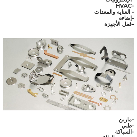
-HVAC
- العناية والمعدات
-إضاءة
-قفل الأجهزة
-مارين
-طبي
-السباكة