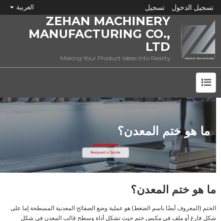
تسجيل الدخول
تسجيل
العربية
ZEHAN MACHINERY
MANUFACTURING CO.,
LTD
Making Your Product Ideas Into Reality
ما هي CNC؟
ما هو ختم المعدن؟
ما هو ختم المعدن؟
الختم (المعروف أيضًا باسم الضغط) هو عملية وضع الصفائح المعدنية المسطحة إما على
شكل فارغ أو ملف في مكبس ختم حيث تشكل أداة وسطح قالب المعدن في شكل