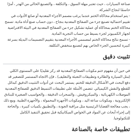
صناعة السيارات ، حيث تعتبر مهلة السوق ، والتكلفة ، والتصنيع الخالي من الهدر ، أمرًا
حاسمًا لنجاح الشركة.
- يتم استخدام محاكاة الختم عندما يرغب مصمم الأجزاء المعدنية أو صانع الأدوات في
تقييم احتمالية تصنيع جزء من الصفائح المعدنية بنجاح ، دون حساب صنع أداة مادية. تسمح
محاكاة الختم بمحاكاة أي عملية تشكيل جزء من الصفائح المعدنية في البيئة الافتراضية
لجهاز الكمبيوتر لجزء بسيط من حساب التجربة المادية.
- تسمح نتائج محاكاة الختم لمصممي الأجزاء المعدنية بتقييم التصميمات البديلة بسرعة
كبيرة لتحسين الجزء الخاص بهم لتصنيع منخفض التكلفة.
تثبيت دقيق
في حين أن مفهوم ختم مكونات الصفائح المعدنية قد ركز تقليديًا على المستوى الكلي
(مثل السيارة والطائرة وتطبيقات التعبئة والتغليف) ، فإن الاتجاه المستمر للتصغير قد
دفع البحث في الأشكال الدقيقة للختم. يستمر البحث عن أدوات التثبيت الدقيق كبدائل
للقطع والنقش الكيميائي. تتضمن الأمثلة على تطبيقات التنميط الدقيق للصفائح المعدنية
الموصلات الكهربائية ، والميكروفيش ، والسحرات الدقيقة ، والحواسيب الصغيرة للبنادق
الإلكترونية ، ومكونات ساعة اليد ، ومكونات الأجهزة المحمولة ، والأجهزة الطبية. ومع ذلك
، يجب معالجة القضايا الرئيسية مثل مراقبة الجودة ، والتطبيق بكميات كبيرة ، والحاجة
إلى إجراء أبحاث عن المواد في الخواص الميكانيكية قبل تحقيق التنفيذ الكامل
للتكنولوجيا.
تطبيقات خاصة بالصناعة