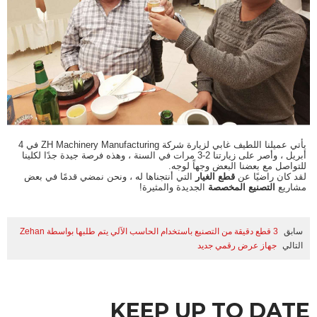
يأتي عميلنا اللطيف غابي لزيارة شركة ZH Machinery Manufacturing في 4
أبريل ، وأصر على زيارتنا 2-3 مرات في السنة ، وهذه فرصة جيدة جدًا لكلينا
للتواصل مع بعضنا البعض وجهاً لوجه.
لقد كان راضيًا عن
قطع الغيار
التي أنتجناها له ، ونحن نمضي قدمًا في بعض
مشاريع
التصنيع المخصصة
الجديدة والمثيرة!
سابق
3 قطع دقيقة من التصنيع باستخدام الحاسب الآلي يتم طلبها بواسطة Zehan
التالي
جهاز عرض رقمي جديد
KEEP UP TO DATE