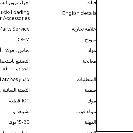
فئات
أجزاء تزوير الس
uick-Loading
English details
r Accessories
علامة تجارية
arts Service
نموذج
OEM
مواد
نحاس ، فولاذ ، أ
معالجة
الحدادة heading العنوان البارد
المتطلبات
لا لدغ atches الخدوش ， الخدوش ， الحفر st بقعة الزيت
صفقة
التعبئة السائبة 
موك
100 قطعة
ميناء فوب
تشينغداو
المهلة
15-20 يومًا.
الشحن
بحرا ، جوا ، بو