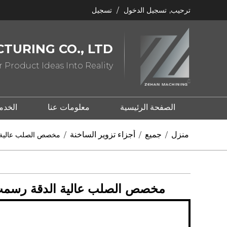
ترحيب,
تسجيل الدخول
/
تسجيل
TURING CO., LTD
 Product Ideas Into Reality
الصفحة الرئيسية
معلومات عنا
الخدم
ما هو ختم المعدن؟
ما هو الصب؟
منزل
جميع
أجزاء تزوير الساخنة
/
/
/
مخصص الصلب عالية ا
مخصص الصلب عالية الدقة رسمت 