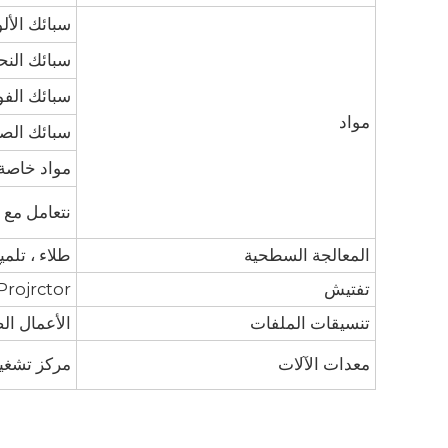
سبائك الألومنيوم: 3/2017/7075
سبائك النحاس: 3600/3602/2604 / 2
سبائك الفولاذ المقا
مواد
سبائك الصل
مواد خاصة أخرى: kelite / etc
نتعامل مع ا
المعالجة السطحية
طلاء ، تلمي
تفتيش
Projrctor
تنسيقات الملفات
الأعمال الصلبة ، CAD (DXF ، DWG) ، PDF ، TIF
معدات الآلات
مركز تشغيل / مخارط CNC / آلات طحن / آلات طحن 