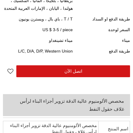
بريطانيا ، بلجيكا ، ألمانيا ، المكسيك ،
هولندا ، اليابان ، الإمارات العربية المتحدة
طريقة الدفع او السداد
T / T ، باي بال ، ويسترن يونيون
السعر لوحدة
piece
/
US $ 3-5
ميناء
ميناء تشينغداو
طريقة الدفع
L/C, D/A, D/P, Western Union
اتصل الآن
مخصص الألومنيوم عالية الدقة تزوير أجزاء البناء لرأس
غلاف حقول النفط
مخصص الألومنيوم عالية الدقة تزوير أجزاء البناء
اسم المنتج
لرأس غلاف حقول النفط