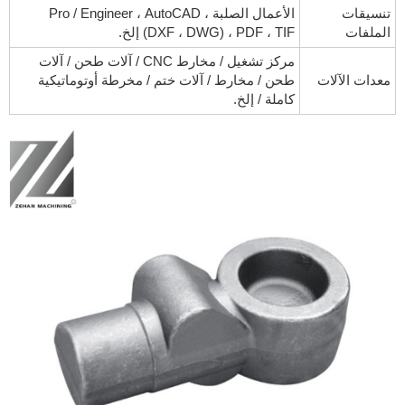
تنسيقات
الأعمال الصلبة ، Pro / Engineer ، AutoCAD
الملفات
(DXF ، DWG) ، PDF ، TIF إلخ.
مركز تشغيل / مخارط CNC / آلات طحن / آلات
معدات الآلات
طحن / مخارط / آلات ختم / مخرطة أوتوماتيكية
كاملة / إلخ.