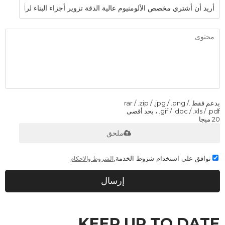
يدعم فقط .rar / .zip / .jpg / .png /
.gif / .doc / .xls / .pdf ، بحد أقصى
20 ميجا
ملحق
توافق على استخدام شروط الخدمة,
الشروط والاحكام
إرسال
KEEP UP TO DATE