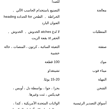
للصدأ
معالجة
التصنيع باستخدام الحاسب الآلي ，
الخراطة ， الطحن for الحدادة heading
العنوان البارد
المتطلبات
لا لدغ atches الخدوش ， الخدوش ，
الحفر st بقعة الزيت
صفقة
التعبئة السائبة ، كرتون ، المنصات ، حالة
خشبية
موك
100 قطعة
ميناء فوب
تشينغداو
المهلة
15-20 يومًا.
الشحن
بحرا ، جوا ، بواسطة دل ، أوبس ،
فيديكس ، ثنت وغيرها.
أسواق التصدير الرئيسية
الولايات المتحدة الأمريكية ، كندا ،