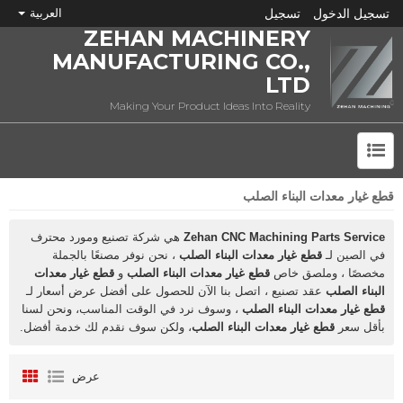
تسجيل الدخول
تسجيل
العربية
ZEHAN MACHINERY
MANUFACTURING CO.,
LTD
Making Your Product Ideas Into Reality
قطع غيار معدات البناء الصلب
ما هي CNC؟
Zehan CNC Machining Parts Service
هي شركة تصنيع ومورد محترف
في الصين لـ
قطع غيار معدات البناء الصلب
، نحن نوفر مصنعًا بالجملة
مخصصًا ، وملصق خاص
قطع غيار معدات البناء الصلب
و
قطع غيار معدات
البناء الصلب
عقد تصنيع ، اتصل بنا الآن للحصول على أفضل عرض أسعار لـ
قطع غيار معدات البناء الصلب
، وسوف نرد في الوقت المناسب، ونحن لسنا
بأقل سعر
قطع غيار معدات البناء الصلب
، ولكن سوف نقدم لك خدمة أفضل.
عرض