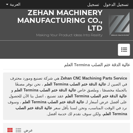
تسجيل الدخول
تسجيل
العربية
ZEHAN MACHINERY
MANUFACTURING CO.,
LTD
Making Your Product Ideas Into Reality
عالية الدقة ختم الصلب Termina العلم
ما هي CNC؟
Zehan CNC Machining Parts Service
هي شركة تصنيع ومورد محترف
في الصين لـ
عالية الدقة ختم الصلب Termina العلم
، نحن نوفر مصنعًا
بالجملة مخصصًا ، وملصق خاص
عالية الدقة ختم الصلب Termina العلم
و
عالية الدقة ختم الصلب Termina العلم
عقد تصنيع ، اتصل بنا الآن للحصول
على أفضل عرض أسعار لـ
عالية الدقة ختم الصلب Termina العلم
، وسوف
نرد في الوقت المناسب، ونحن لسنا بأقل سعر
عالية الدقة ختم الصلب
Termina العلم
، ولكن سوف نقدم لك خدمة أفضل.
عرض