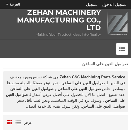
تسجيل الدخول
تسجيل
العربية
ZEHAN MACHINERY
MANUFACTURING CO.,
LTD
Making Your Product Ideas Into Reality
صواميل العين على الساخن
ما هي CNC؟
Zehan CNC Machining Parts Service
هي شركة تصنيع ومورد محترف
في الصين لـ
صواميل العين على الساخن
، نحن نوفر مصنعًا بالجملة مخصصًا
، وملصق خاص
صواميل العين على الساخن
و
صواميل العين على الساخن
عقد تصنيع ، اتصل بنا الآن للحصول على أفضل عرض أسعار لـ
صواميل العين
على الساخن
، وسوف نرد في الوقت المناسب، ونحن لسنا بأقل سعر
صواميل العين على الساخن
، ولكن سوف نقدم لك خدمة أفضل.
عرض