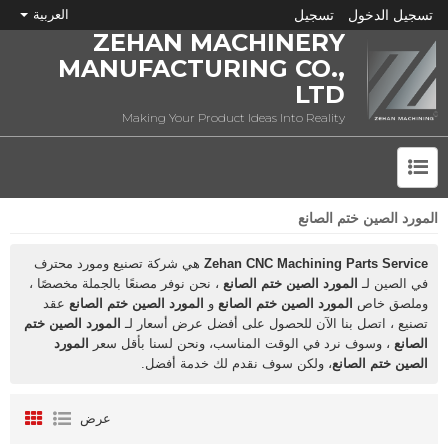
تسجيل الدخول
تسجيل
العربية
ZEHAN MACHINERY
MANUFACTURING CO.,
LTD
Making Your Product Ideas Into Reality
المورد الصين ختم الصانع
ما هي CNC؟
Zehan CNC Machining Parts Service
هي شركة تصنيع ومورد محترف
في الصين لـ
المورد الصين ختم الصانع
، نحن نوفر مصنعًا بالجملة مخصصًا ،
وملصق خاص
المورد الصين ختم الصانع
و
المورد الصين ختم الصانع
عقد
تصنيع ، اتصل بنا الآن للحصول على أفضل عرض أسعار لـ
المورد الصين ختم
الصانع
، وسوف نرد في الوقت المناسب، ونحن لسنا بأقل سعر
المورد
الصين ختم الصانع
، ولكن سوف نقدم لك خدمة أفضل.
عرض