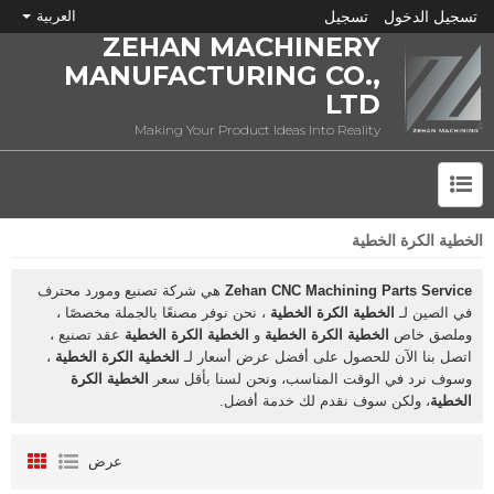
تسجيل الدخول
تسجيل
العربية
ZEHAN MACHINERY
MANUFACTURING CO.,
LTD
Making Your Product Ideas Into Reality
الخطية الكرة الخطية
ما هي CNC؟
Zehan CNC Machining Parts Service
هي شركة تصنيع ومورد محترف
في الصين لـ
الخطية الكرة الخطية
، نحن نوفر مصنعًا بالجملة مخصصًا ،
وملصق خاص
الخطية الكرة الخطية
و
الخطية الكرة الخطية
عقد تصنيع ،
اتصل بنا الآن للحصول على أفضل عرض أسعار لـ
الخطية الكرة الخطية
،
وسوف نرد في الوقت المناسب، ونحن لسنا بأقل سعر
الخطية الكرة
الخطية
، ولكن سوف نقدم لك خدمة أفضل.
عرض