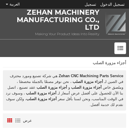
تسجيل الدخول
تسجيل
العربية
ZEHAN MACHINERY
MANUFACTURING CO.,
LTD
Making Your Product Ideas Into Reality
أجزاء مزورة الصلب
ما هي CNC؟
Zehan CNC Machining Parts Service
هي شركة تصنيع ومورد محترف
في الصين لـ
أجزاء مزورة الصلب
، نحن نوفر مصنعًا بالجملة مخصصًا ،
وملصق خاص
أجزاء مزورة الصلب
و
أجزاء مزورة الصلب
عقد تصنيع ، اتصل
بنا الآن للحصول على أفضل عرض أسعار لـ
أجزاء مزورة الصلب
، وسوف نرد
في الوقت المناسب، ونحن لسنا بأقل سعر
أجزاء مزورة الصلب
، ولكن سوف
نقدم لك خدمة أفضل.
عرض