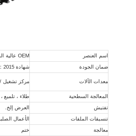
اسم العنصر
OEM عالية الدقة الصلب ختم اكسسوارات السيارات لأجزاء القوس
ضمان الجودة
شهادة ISO9001: 2015
معدات الآلات
مركز تشغيل / مخارط CNC / آلات طحن / آلات طحن / مخارط / آلات 
المعالجة السطحية
طلاء ، تلميع ، 
تفتيش
العرض إلخ.
تنسيقات الملفات
الأعمال الصلبة ، gineer ، AutoCAD (DXF ، DWG) ، PDF ، TIF
معالجة
ختم