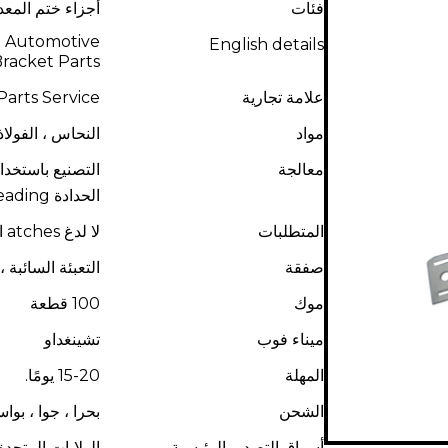
فئات
أجزاء ختم المع
g Automotive
English details
Bracket Parts
علامة تجارية
arts Service
مواد
النحاس ، الفولاذ 
معالجة
الحدادة heading العنوان البارد
المتطلبات
لا لدغ atches الخدوش ， الخدوش ， الحفر st بقعة الزيت
صفقة
التعبئة السائبة 
موك
100 قطعة
ميناء فوب
تشينغداو
المهلة
15-20 يومًا.
الشحن
بحرا ، جوا ، بو
أسواق التصدير الرئيسية
الولايات المتحدة ا