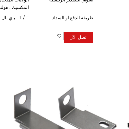
المكسيك ، هولندا 
طريقة الدفع او السداد
T / T ، باي بال ، ويسترن يونيون
اتصل الآن