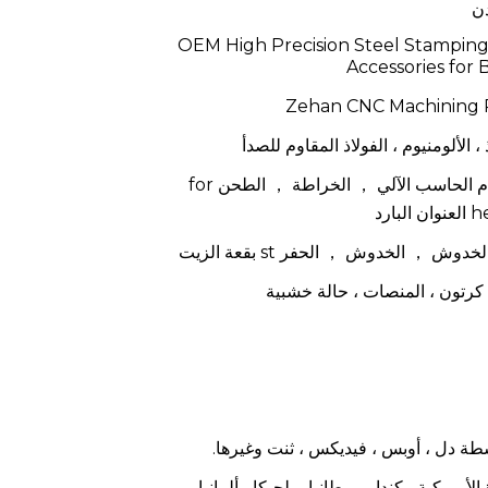
دن
OEM High Precision Steel Stampin
Accessories for 
Zehan CNC Machining P
، الألومنيوم ، الفولاذ المقاوم للصدأ
التصنيع باستخدام الحاسب الآلي ， الخراطة ， الطحن for
، كرتون ، المنصات ، حالة خشبية
اسطة دل ، أوبس ، فيديكس ، ثنت وغيرها.
لأمريكية ، كندا ، بريطانيا ، بلجيكا ، ألمانيا ،