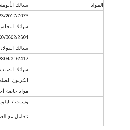
المواد
سبائك الألومني
/6063/2017/7075
سبائك النحاس
3600/3602/2604 / H59 / H62 
سبائك الفولاذ 
303/304/316/412 / 
سبائك الصلب:
الكربون الصلب
مواد خاصة أخ
وسيت / نايلون 
نتعامل مع العد