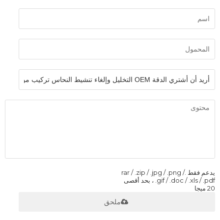
يدعم فقط .rar / .zip / .jpg / .png /
.gif / .doc / .xls / .pdf ، بحد أقصى
20 ميجا
ملحق