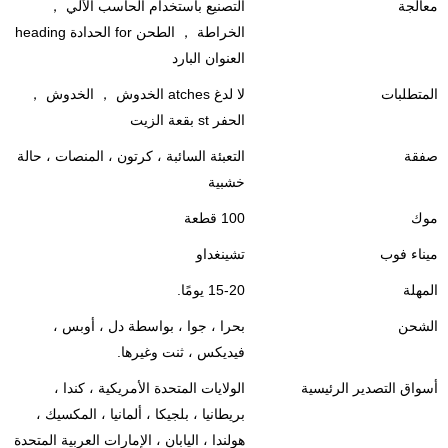
معالجة
التصنيع باستخدام الحاسب الآلي ，
الخراطة ， الطحن for الحدادة heading
العنوان البارد
المتطلبات
لا لدغ atches الخدوش ， الخدوش ，
الحفر st بقعة الزيت
صفقة
التعبئة السائبة ، كرتون ، المنصات ، حالة
خشبية
موك
100 قطعة
ميناء فوب
تشينغداو
المهلة
15-20 يومًا.
الشحن
بحرا ، جوا ، بواسطة دل ، أوبس ،
فيديكس ، ثنت وغيرها.
أسواق التصدير الرئيسية
الولايات المتحدة الأمريكية ، كندا ،
بريطانيا ، بلجيكا ، ألمانيا ، المكسيك ،
هولندا ، اليابان ، الإمارات العربية المتحدة