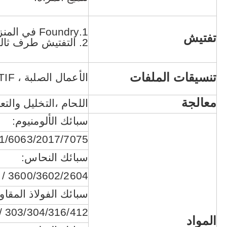
1.Foundry في المنزل: 100 ٪ التفتيش على البعد الحرج ؛ 100٪ على المظهر.
تفتيش
2. التفتيش طرف ثالث متاح عند الطلب
تنسيقات الملفات
الأعمال الصلبة ، Pro / Engineer ، AutoCAD (DXF ، DWG) ، PDF ، TIF إلخ.
معالجة
اللحام ،
التخليل والت
سبائك الألومنيوم:
2/6061/6063/2017/7075
سبائك النحاس:
3600/3602/2604 / H59 / H62 / إلخ.
سبائك الفولاذ المقاو
303/304/316/412 / إلخ.
المواد