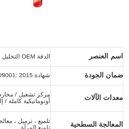
اسم العنصر
الدقة OEM التخليل وإلغاء تنشيط النحاس تركيب مواسير اللحام المتصاعدة
ضمان الجودة
شهادة ISO9001: 2015 ، شهادة SGS
معدات الآلات
أوتوماتيكية كاملة / إل
تلميع ، ترميل ، معال
المعالجة السطحية
تلميع المرآة.