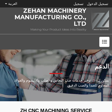
تسجيل الدخول
تسجيل
العربية
ZEHAN MACHINERY
MANUFACTURING CO.,
LTD
Making Your Product Ideas Into Reality
ما هي CNC؟
الدعم
يمكن لـ ZH توفير خدمات صب النحاس والصلب والألمنيوم والفولاذ
المقاوم للصدأ والصب الدقيق.
ZH CNC MACHINING SERVICE