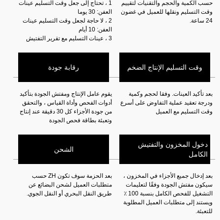
حسب الكمية والحجم والتقنيات لتقييم
1 ، تحتاج إلى جعل وقت التسليم عينات
وقت التسليم ونقلها للعميل في غضون
العفن: 30 يوما
24 ساعة.
2 ، لا حاجة لجعل وقت التسليم عينات
العفن: 10 أيام
3 ، عينات التسليم مع تقرير التفتيش
وقت التسليم الإنتاج الضخم
رقابة جودة
بعد تأكيد العينات. وفقا لحجم وكمية
يقوم عامل الإنتاج ومفتش الجودة بتأكيد
ودرجة تعقيد عملية التفاوض على أسرع
أدوات الفحص وأداة القياس ، والتحقق
وقت التسليم مع العميل
من جودة الأجزاء كل 30 دقيقة عند إنتاج
وتعبئة بطاقة فحص الجودة
دخول المخزون والتفتيش
الشحن
الكامل
بعد إدخال جميع الأجزاء في المخزون ،
بعد الحزمة سوف تكون ZH حسب
سيكون مفتش الجودة وفقًا لتعليمات
متطلبات العميل لشحن البضائع عن
التشغيل للفحص الكامل بنسبة 100 ٪
طريق النقل البحري أو النقل الجوي.
ويستند إلى متطلبات العميل المطلوبة
للتعبئة.