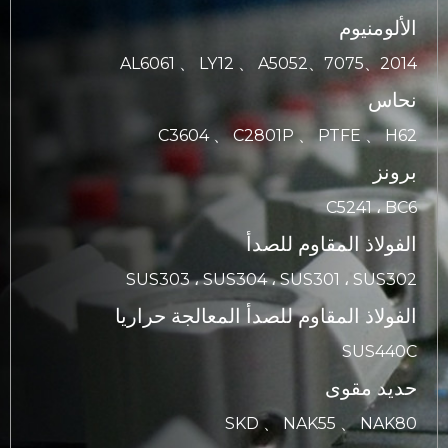
الألومنيوم
AL6061 、 LY12 、 A5052、7075、2014
نحاس
C3604 、 C2801P 、 PTFE 、 H62
برونز
C5241 ، BC6
الفولاذ المقاوم للصدأ
SUS303 ، SUS304 ، SUS301 ، SUS302
الفولاذ المقاوم للصدأ المعالجة حراريا
SUS440C
حديد مقوى
SKD 、 NAK55 、 NAK80