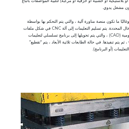
و بلاستيكية أو خشبية أو خزفية أو مركبة) لتلبية المواصفات باتباع
دون مشغل يدوي.
ة آلية وغالبًا ما تكون منصة مناورة آلية ، والتي يتم التحكم بها بواسطة
جهاز كمبيوتر ، وفقًا لتعليمات الإدخال المحددة. يتم تسليم التعليمات إلى آلة CNC في شكل ملفات
التصميم بمساعدة الكمبيوتر الرسومية (CAD) ، والتي يتم تحويلها إلى برنامج تسلسلي لتعليمات
التحكم في الماكينة مثل G-code ، ثم يتم تنفيذها. في حالة الطابعات ثلاثية الأبعاد ، يتم "تقطيع"
لتعليمات (أو البرنامج).