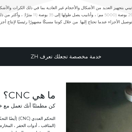
يني بتجهيز العديد من الأشكال والأحجام غير العادية بما في ذلك الكرات والأشك
خاصة. نحن ننتج حلقات كبيرة يصل قطرها إلى 200 بوص
صيل الأجزاء عندما تحتاج إليها. من خلال كوننا مسبكًا مصهورًا رئيسيًا لإنتاج أجز
خدمة مخصصة تجعلك تعرف ZH
ما هي CNC؟
كن مطمئنًا أنك تعمل مع خ