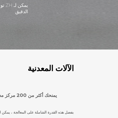
يمك
الدقيق.
الآلات المعدنية
يمنحك أكثر من 200 مركز معالجة خيارًا لاستلام مكونات معدنية مكتملة التشطيب جاهزة للتثبيت.
بفضل هذه القدرة الشاملة على المعالجة ، يمكن لـ MetalTek توفير المواد التي تحتاج إليها - بدءًا من الصب المُصبَّح وحتى التشطيب المجهز وفقًا لمواصف