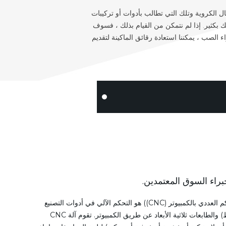
ال الكروية وتلك التي تطالب بأدوات أو تركيبات
ة (5000 مم) ، وأنابيب يصل طولها إلى 35 بوصة (11 مترًا) ، وأكثر من ذلك بكثير. إذا لم نتمكن من القيام بذلك ، فسوف
اء الصب ، يمكننا استعادة رقائق الماكينة لتقديم
براء السوق المعتمدين.
التحكم العددي (CNC) (أيضًا التحكم العددي بالكمبيوتر (CNC)) هو التحكم الآلي في أدوات التصنيع
(المثاقب ، أدوات الحفر ، المخارط) والطابعات ثلاثية الأبعاد عن طريق الكمبيوتر. تقوم آلة CNC