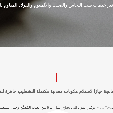
ن لـ ZH توفير خدمات صب النحاس والصلب والألمنيوم والفولاذ المقاوم
اتك.