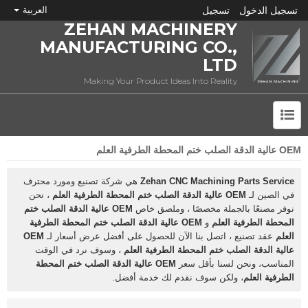
تسجيل الدخول
تسجيل
العربية
ZEHAN MACHINERY
MANUFACTURING CO.,
LTD
Making Your Product Ideas Into Reality
OEM عالية الدقة الصلب ختم المحطة الطرفية العلم
ما هي CNC؟
Zehan CNC Machining Parts Service
هي شركة تصنيع ومورد محترف
في الصين لـ
OEM عالية الدقة الصلب ختم المحطة الطرفية العلم
، نحن
نوفر مصنعًا بالجملة مخصصًا ، وملصق خاص
OEM عالية الدقة الصلب ختم
المحطة الطرفية العلم
و
OEM عالية الدقة الصلب ختم المحطة الطرفية
العلم
عقد تصنيع ، اتصل بنا الآن للحصول على أفضل عرض أسعار لـ
OEM
عالية الدقة الصلب ختم المحطة الطرفية العلم
، وسوف نرد في الوقت
المناسب، ونحن لسنا بأقل سعر
OEM عالية الدقة الصلب ختم المحطة
الطرفية العلم
، ولكن سوف نقدم لك خدمة أفضل.