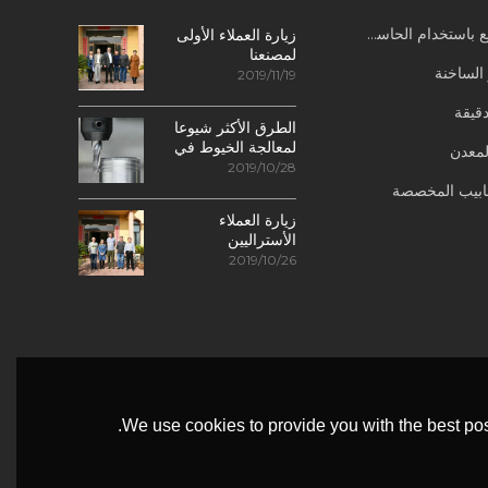
باستخدام الحاسب الآلي
زيارة العملاء الأولى
لمصنعنا
 الساخنة
2019/11/19
قيقة
الطرق الأكثر شيوعا
لمعالجة الخيوط في
لمعدن
مراكز التصنيع
2019/10/28
باستخدام الحاسب
نابيب المخصصة
الآلي
زيارة العملاء
الأستراليين
2019/10/26
We use cookies to provide you with the best pos