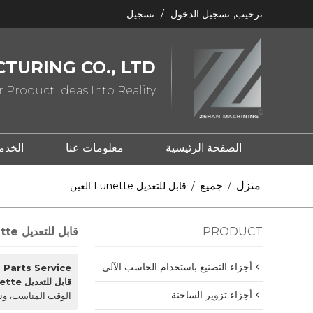
ترحيب,
تسجيل الدخول
/
تسجيل
TURING CO., LTD
 Product Ideas Into Reality
الصفحة الرئيسية
معلومات عنا
الخدم
ما هو ختم المعدن؟
ما هو الصب؟
منزل
جميع
/
/
قابل للتعديل Lunette العين
PRODUCT
قابل للتعديل Lunette العين
أجزاء التصنيع باستخدام الحاسب الآلي
Parts Service
قابل للتعديل Lunette العين
أجزاء تزوير الساخنة
الوقت المناسب، ون