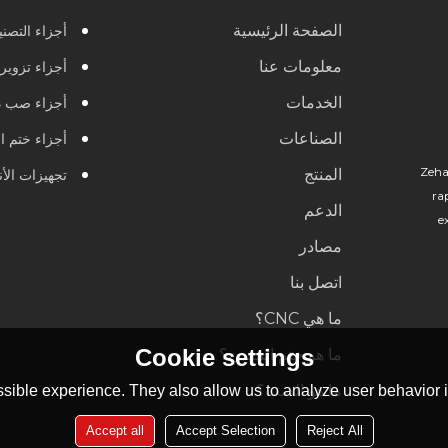
الصفحة الرئيسية
أجزاء التصنيع 
معلومات عنا
أجزاء تزوير
الخدمات
أجزاء صب د
الصناعات
أجزاء ختم ا
Zeha
المنتج
تجهيزات الأ
ra
الدعم
e
مصادر
اتصل بنا
ما هي CNC؟
Cookie settings
ما هو ختم المعدن؟
ما هو الصب؟
sible experience. They also allow us to analyze user behavior in
Accept all
Accept Selection
Reject All