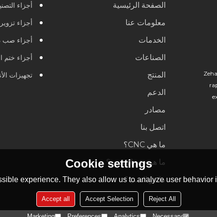
الصفحة الرئيسية
أجزاء التصنيع 
معلومات عنا
أجزاء تزوير
الخدمات
أجزاء صب د
الصناعات
أجزاء ختم ا
Zeha
المنتج
تجهيزات الأ
ra
الدعم
e
مصادر
اتصل بنا
ما هي CNC؟
Cookie settings
ما هو ختم المعدن؟
ما هو الصب؟
sible experience. They also allow us to analyze user behavior in
Accept all
Accept Selection
Reject All
Marketing
Preferences
Analytics
Necessary