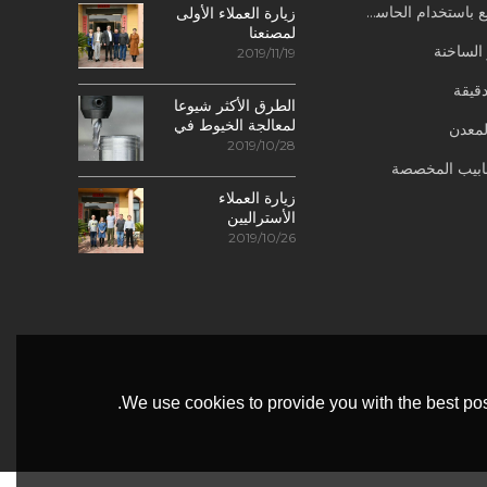
باستخدام الحاسب الآلي
زيارة العملاء الأولى
لمصنعنا
 الساخنة
2019/11/19
قيقة
الطرق الأكثر شيوعا
لمعالجة الخيوط في
لمعدن
مراكز التصنيع
2019/10/28
باستخدام الحاسب
نابيب المخصصة
الآلي
زيارة العملاء
الأستراليين
2019/10/26
We use cookies to provide you with the best pos