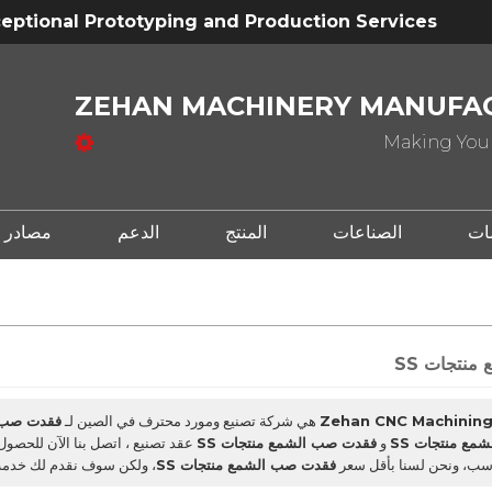
eptional Prototyping and Production Services
ZEHAN MACHINERY MANUFAC
Making Your
ات
الصناعات
المنتج
الدعم
مصادر
نتجات SS
Zehan CNC Machining 
هي شركة تصنيع ومورد محترف في الصين لـ
فقدت صب ا
ع منتجات SS
و
فقدت صب الشمع منتجات SS
عقد تصنيع ، اتصل بنا الآن للحص
اسب، ونحن لسنا بأقل سعر
فقدت صب الشمع منتجات SS
، ولكن سوف نقدم لك خدمة