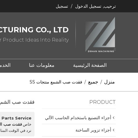
ترحيب,
تسجيل الدخول
/
تسجيل
TURING CO., LTD
 Product Ideas Into Reality
الصفحة الرئيسية
معلومات عنا
الخدم
ما هو ختم المعدن؟
ما هو الصب؟
منزل
جميع
/
/
فقدت صب الشمع منتجات SS
PRODUCT
فقدت صب الشمع م
أجزاء التصنيع باستخدام الحاسب الآلي
Parts Service
خاص
فقدت صب الشم
أجزاء تزوير الساخنة
نرد في الوقت المن