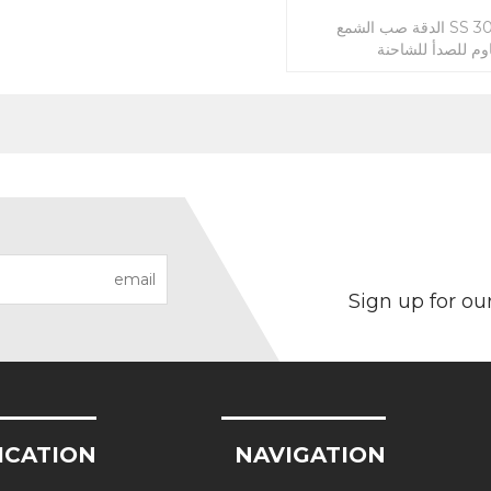
فقدت SS 303 304316 الدقة صب الشمع
اوم للصدأ للشاحنة
Sign up for ou
ICATION
NAVIGATION