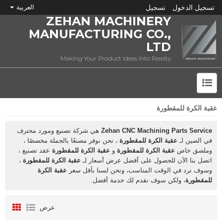
تسجيل الدخول
تسجيل
العربية
ZEHAN MACHINERY
MANUFACTURING CO.,
LTD
Making Your Product Ideas Into Reality
عقبة الكرة للمقطورة
ما هي CNC؟
Zehan CNC Machining Parts Service
هي شركة تصنيع ومورد محترف
في الصين لـ
عقبة الكرة للمقطورة
، نحن نوفر مصنعًا بالجملة مخصصًا ،
وملصق خاص
عقبة الكرة للمقطورة
و
عقبة الكرة للمقطورة
عقد تصنيع ،
اتصل بنا الآن للحصول على أفضل عرض أسعار لـ
عقبة الكرة للمقطورة
،
وسوف نرد في الوقت المناسب، ونحن لسنا بأقل سعر
عقبة الكرة
للمقطورة
، ولكن سوف نقدم لك خدمة أفضل.
عرض