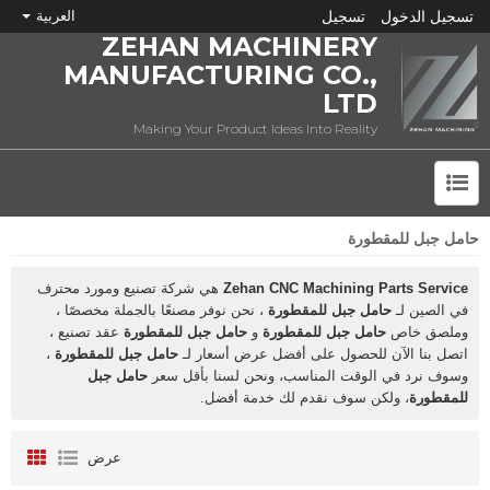
تسجيل الدخول
تسجيل
العربية
ZEHAN MACHINERY
MANUFACTURING CO.,
LTD
Making Your Product Ideas Into Reality
حامل جبل للمقطورة
ما هي CNC؟
Zehan CNC Machining Parts Service
هي شركة تصنيع ومورد محترف
في الصين لـ
حامل جبل للمقطورة
، نحن نوفر مصنعًا بالجملة مخصصًا ،
وملصق خاص
حامل جبل للمقطورة
و
حامل جبل للمقطورة
عقد تصنيع ،
اتصل بنا الآن للحصول على أفضل عرض أسعار لـ
حامل جبل للمقطورة
،
وسوف نرد في الوقت المناسب، ونحن لسنا بأقل سعر
حامل جبل
للمقطورة
، ولكن سوف نقدم لك خدمة أفضل.
عرض