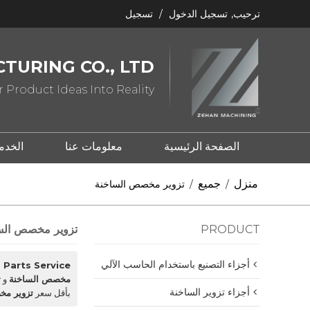
ترحيب,
تسجيل الدخول
/
تسجيل
TURING CO., LTD
 Product Ideas Into Reality
الصفحة الرئيسية
معلومات عنا
الخدم
ما هو ختم المعدن؟
ما هو الصب؟
منزل
جميع
/
/
تزوير مخصص الساخنة
PRODUCT
تزوير مخصص الس
أجزاء التصنيع باستخدام الحاسب الآلي
Parts Service
مخصص الساخنة
و
ت
أجزاء تزوير الساخنة
بأقل سعر
تزوير مخ