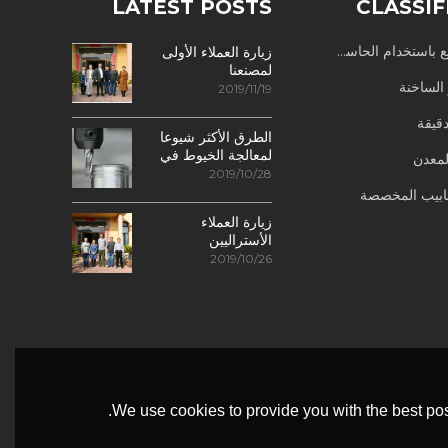
LATEST POSTS
CLASSIF
باستخدام الحاسب الآلي
زيارة العملاء الأولى
لمصنعنا
 الساخنة
2019/11/19
قيقة
الطرق الأكثر شيوعا
لمعالجة الخيوط في
لمعدن
مراكز التصنيع
2019/10/28
باستخدام الحاسب
نابيب المخصصة
الآلي
زيارة العملاء
الأستراليين
2019/10/26
We use cookies to provide you with the best pos