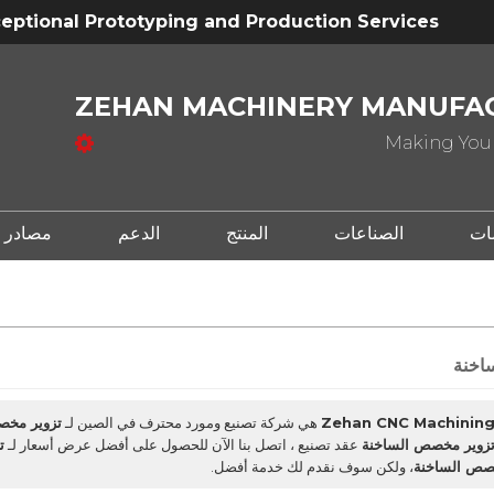
eptional Prototyping and Production Services
ZEHAN MACHINERY MANUFAC
Making Your
ات
الصناعات
المنتج
الدعم
مصادر
اخنة
Zehan CNC Machining 
هي شركة تصنيع ومورد محترف في الصين لـ
تزوير مخص
زوير مخصص الساخنة
عقد تصنيع ، اتصل بنا الآن للحصول على أفضل عرض أسعار لـ
ت
صص الساخنة
، ولكن سوف نقدم لك خدمة أفضل.