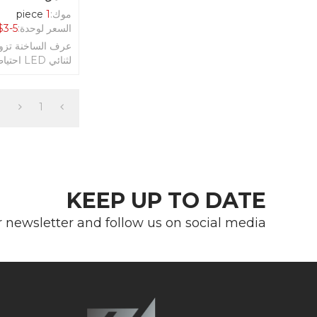
موك:
1
piece
السعر لوحدة:
3-5
$
عرف الساخنة تزو
لثنائي LED احتياطية عكس ضوء العمل
1
KEEP UP TO DATE
r newsletter and follow us on social media