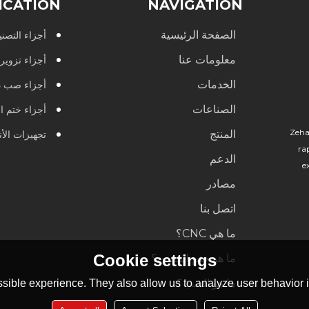
ICATION
NAVIGATION
الصفحة الرئيسية
أجزاء التصنيع 
معلومات عنا
أجزاء تزوير
الخدمات
أجزاء صب د
الصناعات
أجزاء ختم ا
Zeha
المنتج
تجهيزات الأ
ra
الدعم
e
مصادر
اتصل بنا
ما هي CNC؟
Cookie settings
ما هو ختم المعدن؟
ما هو الصب؟
sible experience. They also allow us to analyze user behavior in