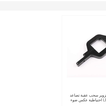
زوير سحب عقبة تصاعد
قوس لثنائي LED احتياطية عكس ضوء