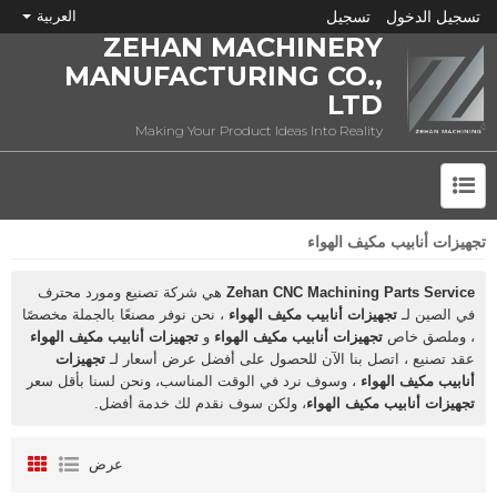
تسجيل الدخول
تسجيل
العربية
ZEHAN MACHINERY
MANUFACTURING CO.,
LTD
Making Your Product Ideas Into Reality
تجهيزات أنابيب مكيف الهواء
ما هي CNC؟
Zehan CNC Machining Parts Service
هي شركة تصنيع ومورد محترف
في الصين لـ
تجهيزات أنابيب مكيف الهواء
، نحن نوفر مصنعًا بالجملة مخصصًا
، وملصق خاص
تجهيزات أنابيب مكيف الهواء
و
تجهيزات أنابيب مكيف الهواء
عقد تصنيع ، اتصل بنا الآن للحصول على أفضل عرض أسعار لـ
تجهيزات
أنابيب مكيف الهواء
، وسوف نرد في الوقت المناسب، ونحن لسنا بأقل سعر
تجهيزات أنابيب مكيف الهواء
، ولكن سوف نقدم لك خدمة أفضل.
عرض