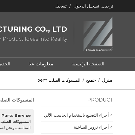
ترحيب,
تسجيل الدخول
/
تسجيل
TURING CO., LTD
 Product Ideas Into Reality
الصفحة الرئيسية
معلومات عنا
الخدم
ما هو ختم المعدن؟
ما هو الصب؟
منزل
جميع
/
/
المسبوكات الصلب oem
PRODUCT
المسبوكات الصلب m
أجزاء التصنيع باستخدام الحاسب الآلي
Parts Service
المسبوكات الصلب oem
أجزاء تزوير الساخنة
المناسب، ونحن لسن