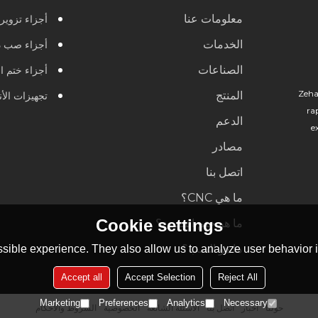
معلومات عنا
أجزاء تزوير
الخدمات
أجزاء صب د
الصناعات
أجزاء ختم ا
Zeha
المنتج
تجهيزات الأ
ra
الدعم
e
مصادر
اتصل بنا
ما هي CNC؟
Cookie settings
ما هو ختم المعدن؟
ما هو الصب؟
sible experience. They also allow us to analyze user behavior in
Accept all
Accept Selection
Reject All
Marketing
Preferences
Analytics
Necessary
حولنا
أخبار
اتصل بنا
الأسئلة الشائعة
الخصوصية
الشروط والاحكام