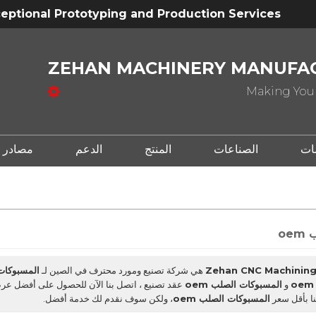
eptional Prototyping and Production Services
ZEHAN MACHINERY MANUFAC
Making Your
ات
الصناعات
المنتج
الدعم
مصادر
oe
Zehan CNC Machining 
هي شركة تصنيع ومورد محترف في الصين لـ
المسبوكات ا
و
المسبوكات الصلب oem
عقد تصنيع ، اتصل بنا الآن للحصول على أفضل عر
ا بأقل سعر
المسبوكات الصلب oem
، ولكن سوف نقدم لك خدمة أفضل.