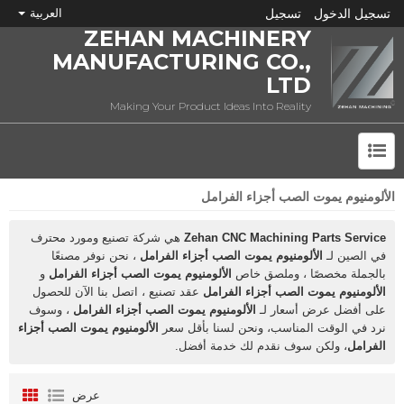
تسجيل الدخول
تسجيل
العربية
ZEHAN MACHINERY
MANUFACTURING CO.,
LTD
Making Your Product Ideas Into Reality
الألومنيوم يموت الصب أجزاء الفرامل
ما هي CNC؟
Zehan CNC Machining Parts Service
هي شركة تصنيع ومورد محترف
في الصين لـ
الألومنيوم يموت الصب أجزاء الفرامل
، نحن نوفر مصنعًا
بالجملة مخصصًا ، وملصق خاص
الألومنيوم يموت الصب أجزاء الفرامل
و
الألومنيوم يموت الصب أجزاء الفرامل
عقد تصنيع ، اتصل بنا الآن للحصول
على أفضل عرض أسعار لـ
الألومنيوم يموت الصب أجزاء الفرامل
، وسوف
نرد في الوقت المناسب، ونحن لسنا بأقل سعر
الألومنيوم يموت الصب أجزاء
الفرامل
، ولكن سوف نقدم لك خدمة أفضل.
عرض