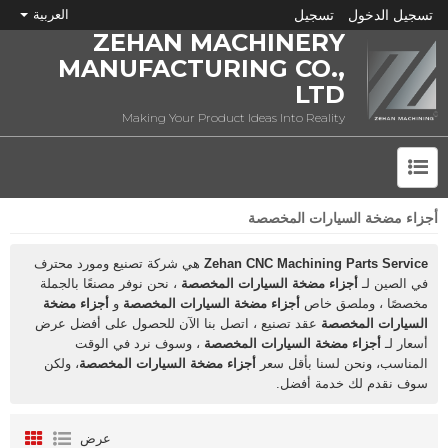
تسجيل الدخول
تسجيل
العربية
ZEHAN MACHINERY
MANUFACTURING CO.,
LTD
Making Your Product Ideas Into Reality
أجزاء مضخة السيارات المخصصة
ما هي CNC؟
Zehan CNC Machining Parts Service
هي شركة تصنيع ومورد محترف
في الصين لـ
أجزاء مضخة السيارات المخصصة
، نحن نوفر مصنعًا بالجملة
مخصصًا ، وملصق خاص
أجزاء مضخة السيارات المخصصة
و
أجزاء مضخة
السيارات المخصصة
عقد تصنيع ، اتصل بنا الآن للحصول على أفضل عرض
أسعار لـ
أجزاء مضخة السيارات المخصصة
، وسوف نرد في الوقت
المناسب، ونحن لسنا بأقل سعر
أجزاء مضخة السيارات المخصصة
، ولكن
سوف نقدم لك خدمة أفضل.
عرض