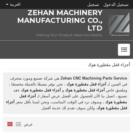
تسجيل الدخول
تسجيل
العربية
ZEHAN MACHINERY
MANUFACTURING CO.,
LTD
Making Your Product Ideas Into Reality
أجزاء قفل مقطورة هوك
ما هي CNC؟
Zehan CNC Machining Parts Service
هي شركة تصنيع ومورد محترف
في الصين لـ
أجزاء قفل مقطورة هوك
، نحن نوفر مصنعًا بالجملة مخصصًا ،
وملصق خاص
أجزاء قفل مقطورة هوك
و
أجزاء قفل مقطورة هوك
عقد
تصنيع ، اتصل بنا الآن للحصول على أفضل عرض أسعار لـ
أجزاء قفل
مقطورة هوك
، وسوف نرد في الوقت المناسب، ونحن لسنا بأقل سعر
أجزاء
قفل مقطورة هوك
، ولكن سوف نقدم لك خدمة أفضل.
عرض