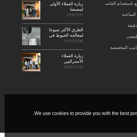
باستخدام الحاسب الآلي
زيارة العملاء الأولى
لمصنعنا
 الساخنة
2019/11/19
قيقة
الطرق الأكثر شيوعا
لمعالجة الخيوط في
لمعدن
مراكز التصنيع
2019/10/28
باستخدام الحاسب
نابيب المخصصة
الآلي
زيارة العملاء
الأستراليين
2019/10/26
We use cookies to provide you with the best pos