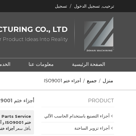
ترحيب,
تسجيل الدخول
/
تسجيل
TURING CO., LTD
 Product Ideas Into Reality
الصفحة الرئيسية
معلومات عنا
الخدم
ما هو ختم المعدن؟
ما هو الصب؟
منزل
جميع
/
/
أجزاء ختم ISO9001
PRODUCT
أجزاء ختم ISO9001
أجزاء التصنيع باستخدام الحاسب الآلي
Parts Service
ختم ISO9001
و
أج
أجزاء تزوير الساخنة
بأقل سعر
أجزاء ختم O9001