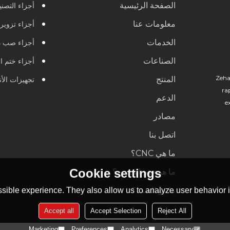
الصفحة الرئيسية
أجزاء التصنيع 
معلومات عنا
أجزاء تزوير
الخدمات
أجزاء صب د
الصناعات
أجزاء ختم ا
Zeha
المنتج
تجهيزات الأ
ra
الدعم
e
مصادر
اتصل بنا
ما هي CNC؟
Cookie settings
ما هو ختم المعدن؟
ما هو الصب؟
sible experience. They also allow us to analyze user behavior in
Accept all
Accept Selection
Reject All
Marketing
Preferences
Analytics
Necessary