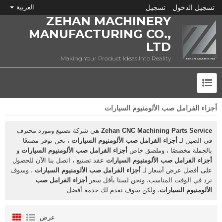
تسجيل الدخول
تسجيل
العربية
ZEHAN MACHINERY
MANUFACTURING CO.,
LTD
Making Your Product Ideas Into Reality
أجزاء الفرامل صب الألومنيوم السيارات
ما هي CNC؟
Zehan CNC Machining Parts Service
هي شركة تصنيع ومورد محترف
في الصين لـ
أجزاء الفرامل صب الألومنيوم السيارات
، نحن نوفر مصنعًا
بالجملة مخصصًا ، وملصق خاص
أجزاء الفرامل صب الألومنيوم السيارات
و
أجزاء الفرامل صب الألومنيوم السيارات
عقد تصنيع ، اتصل بنا الآن للحصول
على أفضل عرض أسعار لـ
أجزاء الفرامل صب الألومنيوم السيارات
، وسوف
نرد في الوقت المناسب، ونحن لسنا بأقل سعر
أجزاء الفرامل صب
الألومنيوم السيارات
، ولكن سوف نقدم لك خدمة أفضل.
عرض